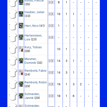
Euhus
,
Pascal
🇩🇪
8
1
-
-
-
-
(35)
Hauber
,
Julian
🇩🇪
19
1
1
-
-
-
(33)
Herr
,
Nico
(41)
🇩🇪
1
-
1
-
-
-
Hertenstein
,
🇩🇪
-
-
-
-
-
-
Luis
(23)
Kury
,
Tobias
10
1
-
-
-
-
(28)
Meixner
,
🇩🇪
14
3
1
-
-
-
Dominik
(32)
Reinbold
,
Fabio
🇩🇪
14
3
1
-
-
-
(24)
Reinbold
,
Robin
🇩🇪
19
1
3
2
-
-
(29)
Schneider
,
🇩🇪
18
1
6
-
-
-
Jannik
(29)
Schneider
,