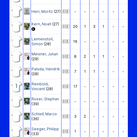
Herr
,
Moritz
(27)
🇩🇪
-
-
-
-
-
-
Kern
,
Noah
(27)
🇩🇪
20
1
3
1
-
-
Leimenstoll
,
🇩🇪
16
-
-
-
-
-
Simon
(28)
Meixner
,
Julian
🇩🇪
8
2
1
1
-
-
(29)
Paluda
,
Hendrik
🇩🇪
7
1
1
-
-
-
(28)
Reinbold
,
1
🇩🇪
17
-
-
-
-
-
Vincent
(28)
Roser
,
Stephan
🇩🇪
-
-
-
-
-
-
(39)
Schleif
,
Marco
🇩🇪
3
2
-
-
-
-
(36)
Seeger
,
Philipp
🇩🇪
1
-
-
-
-
-
(33)