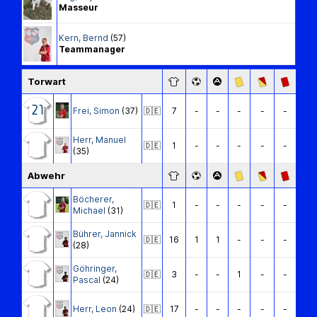
Masseur
Kern
,
Bernd
(57)
Teammanager
Torwart
21
Frei
,
Simon
(37)
🇩🇪
7
-
-
-
-
-
Herr
,
Manuel
🇩🇪
1
-
-
-
-
-
(35)
Abwehr
Böcherer
,
🇩🇪
1
-
-
-
-
-
Michael
(31)
Bührer
,
Jannick
🇩🇪
16
1
1
-
-
-
(28)
Göhringer
,
🇩🇪
3
-
-
1
-
-
Pascal
(24)
Herr
,
Leon
(24)
🇩🇪
17
-
-
-
-
-