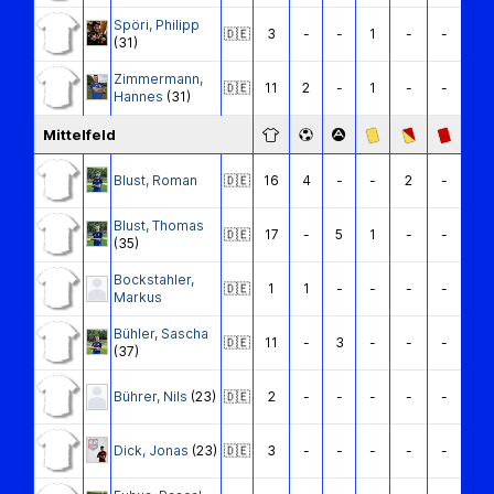
Spöri
,
Philipp
🇩🇪
3
-
-
1
-
-
(31)
Zimmermann
,
🇩🇪
11
2
-
1
-
-
Hannes
(31)
Mittelfeld
Blust
,
Roman
🇩🇪
16
4
-
-
2
-
Blust
,
Thomas
🇩🇪
17
-
5
1
-
-
(35)
Bockstahler
,
🇩🇪
1
1
-
-
-
-
Markus
Bühler
,
Sascha
🇩🇪
11
-
3
-
-
-
(37)
Bührer
,
Nils
(23)
🇩🇪
2
-
-
-
-
-
Dick
,
Jonas
(23)
🇩🇪
3
-
-
-
-
-