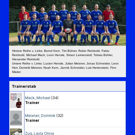
Hintere Reihe v. Links: Bernd Kern, Tim Bührer, Robin Reinbold, Fabio
Reinbold, Michael Mack, Leon Hensle, Simon Leimenstoll, Tobias Bühler,
Alexander Reinbold
Untere Reihe v. Links: Lucien Hensle, Julian Meixner, Jonas Schneider, Leon
Herr, Dominik Meixner, Noah Kern, Jannik Schneider, Luis Hertenstein, Finn
Mäder
Trainerstab
Mack
,
Michael
(34)
Trainer
Meixner
,
Dominik
(32)
Trainer
Zug
,
Layla Olivia