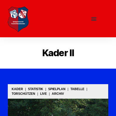
Mannschaften
Mitgliedschaft
Kader II
KADER
|
STATISTIK
|
SPIELPLAN
|
TABELLE
|
TORSCHÜTZEN
|
LIVE
|
ARCHIV