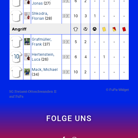
🇩🇪
6
2
-
-
-
-
Jonas
(27)
Shkodra
,
🇩🇪
10
3
1
-
-
-
Florian
(28)
Angriff
Grafmüller
,
🇩🇪
5
2
-
-
-
-
Frank
(37)
Hertenstein
,
10
🇩🇪
6
4
-
1
-
-
Luca
(26)
Mack
,
Michael
🇩🇪
10
2
-
-
-
-
(34)
© FuPa-Widget
SG Freiamt-Ottoschwanden II
auf FuPa
FOLGE UNS